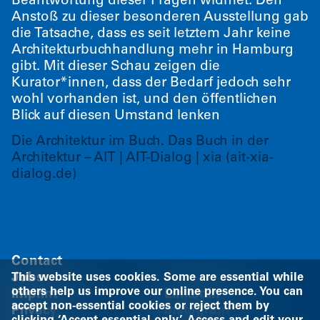
Beantwortung dieser Fragen widmet. Den
Anstoß zu dieser besonderen Ausstellung gab
die Tatsache, dass es seit letztem Jahr keine
Architekturbuchhandlung mehr in Hamburg
gibt. Mit dieser Schau zeigen die
Kurator*innen, dass der Bedarf jedoch sehr
wohl vorhanden ist, und den öffentlichen
Blick auf diesen Umstand lenken
Die Architektur im Buch. Das Buch in der
Architektur – AIT | AIT-Dialog | xia (ait-xia-
dialog.de)
Contact
Jobs
This website uses cookies. Some are essential while
others help us improve our online presence. You can
Imprint
LinkedIn
accept non-essential cookies or reject them by
Privacy
Instagram