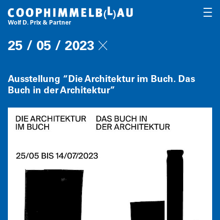
Coop Himmelb(l)au
OPEN
Wolf D. Prix & Partner
25 / 05 / 2023
Ausstellung
“
Die Architektur im Buch. Das
Buch in der Architektur”